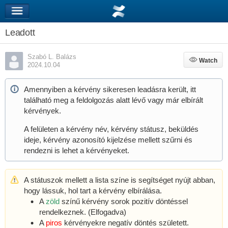
Leadott
Szabó L. Balázs
Watch
Watch
2024.10.04
Amennyiben a kérvény sikeresen leadásra került, itt
található meg a feldolgozás alatt lévő vagy már elbírált
kérvények.
A felületen a kérvény név, kérvény státusz, beküldés
ideje, kérvény azonosító kijelzése mellett szűrni és
rendezni is lehet a kérvényeket.
A státuszok mellett a lista színe is segítséget nyújt abban,
hogy lássuk, hol tart a kérvény elbírálása.
A
zöld
színű kérvény sorok pozitív döntéssel
rendelkeznek. (Elfogadva)
A
piros
kérvényekre negatív döntés született.