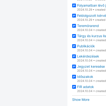
Folyamatban lévő 
2024.10.29
•
created
Feldolgozott kérv
2024.10.29
•
created
Teremórarend
2024.10.04
•
create
Tárgy és kurzus li
2024.10.04
•
create
Publikációk
2024.10.04
•
create
Lekérdezések
2024.10.04
•
create
Jegyzet keresése
2024.10.04
•
create
Időszakok
2024.10.04
•
create
FIR adatok
2024.10.04
•
create
Show More