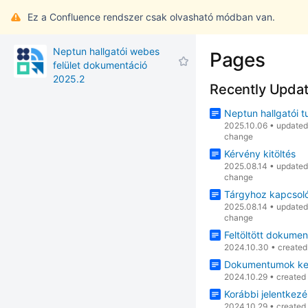
Ez a Confluence rendszer csak olvasható módban van.
Neptun hallgatói webes
Pages
felület dokumentáció
2025.2
Recently Upda
Neptun hallgatói t
2025.10.06
•
update
change
Kérvény kitöltés
2025.08.14
•
update
change
Tárgyhoz kapcsol
2025.08.14
•
update
change
Feltöltött dokume
2024.10.30
•
create
Dokumentumok ke
2024.10.29
•
created
Korábbi jelentkez
2024.10.29
•
created