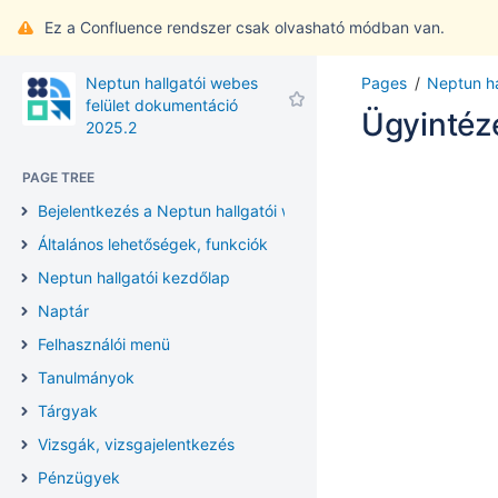
Ez a Confluence rendszer csak olvasható módban van.
Neptun hallgatói webes
Pages
Neptun ha
felület dokumentáció
Ügyintéz
2025.2
PAGE TREE
Bejelentkezés a Neptun hallgatói webes felületre
Általános lehetőségek, funkciók
Neptun hallgatói kezdőlap
Naptár
Felhasználói menü
Tanulmányok
Tárgyak
Vizsgák, vizsgajelentkezés
Pénzügyek