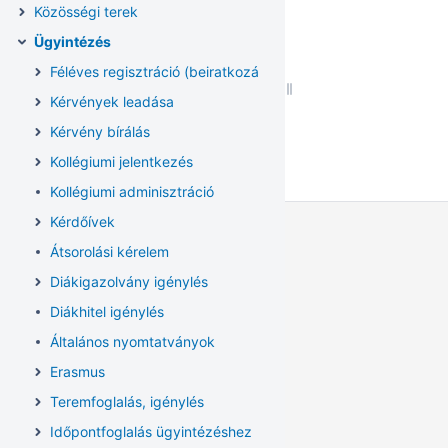
Közösségi terek
Ügyintézés
Féléves regisztráció (beiratkozás/bejelentkezés)
Kérvények leadása
Kérvény bírálás
Kollégiumi jelentkezés
Kollégiumi adminisztráció
Kérdőívek
Átsorolási kérelem
Diákigazolvány igénylés
Diákhitel igénylés
Általános nyomtatványok
Erasmus
Teremfoglalás, igénylés
Időpontfoglalás ügyintézéshez