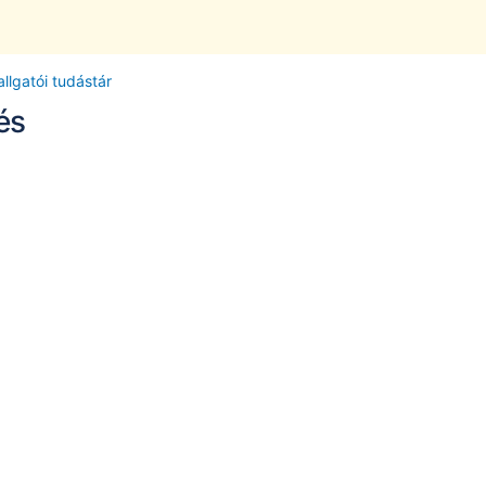
llgatói tudástár
és