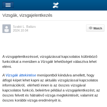
Vizsgák, vizsgajelentkezés
Szabó L. Balázs
Watch
Watch
2024.10.04
A vizsgajelentkezéssel, vizsgázással kapcsolatos különböző
funkciókat a menüben a
Vizsgák
lehetőséget választva lehet
elérni.
A
Vizsgák áttekintése
menüpontból kiindulva amellett, hogy
átfogó képet lehet kapni az aktuális vizsgázással kapcsolatos
információkról, elérhető innen is az összes vizsgával
kapcsolatos funkció, beleértve például a vizsgajelentkezést, az
összes felvett és hátralévő vizsga megtekintését, valamint az
összes korábbi vizsga eredményét is.