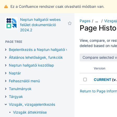
Ez a Confluence rendszer csak olvasható módban van.
Neptun hallgatói webes
Pages
Vizsgaj
…
felület dokumentáció
Page Histo
2024.2
View, compare, or rest
PAGE TREE
deleted based on rule
Bejelentkezés a Neptun hallgatói webes felületre
Általános lehetőségek, funkciók
Neptun hallgatói kezdőlap
Version
Naptár
CURRENT
(v.
Felhasználói menü
Tanulmányok
Return to Page Infor
Tárgyak
Vizsgák, vizsgajelentkezés
Vizsgák áttekintése