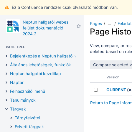
Ez a Confluence rendszer csak olvasható módban van.
Neptun hallgatói webes
Pages
Felada
…
felület dokumentáció
Page Histo
2024.2
View, compare, or rest
PAGE TREE
deleted based on rule
Bejelentkezés a Neptun hallgatói webes felületre
Általános lehetőségek, funkciók
Neptun hallgatói kezdőlap
Version
Naptár
CURRENT
(v.
Felhasználói menü
Tanulmányok
Return to Page Infor
Tárgyak
Tárgyfelvétel
Felvett tárgyak