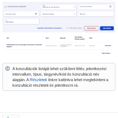
A konzultációk listáját lehet szűkíteni félév, jelentkezési
intervallum, típus, tárgynév/kód és konzultáció név
alapján. A
Részletek
linkre kattintva lehet megtekinteni a
konzultáció részleteit és jelentkezni rá.