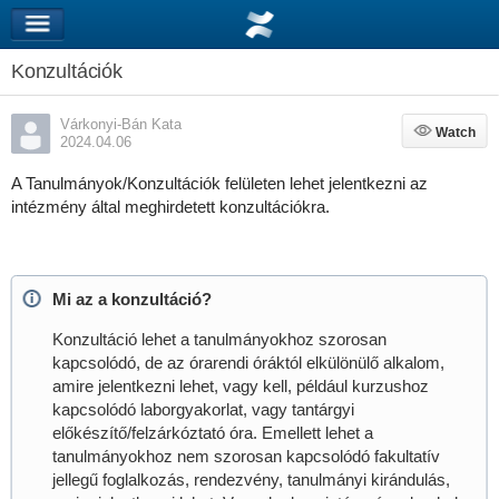
Konzultációk
Várkonyi-Bán Kata
Watch
Watch
2024.04.06
A Tanulmányok/Konzultációk felületen lehet jelentkezni az
intézmény által meghirdetett konzultációkra.
Mi az a konzultáció?
Konzultáció lehet a tanulmányokhoz szorosan
kapcsolódó, de az órarendi óráktól elkülönülő alkalom,
amire jelentkezni lehet, vagy kell, például kurzushoz
kapcsolódó laborgyakorlat, vagy tantárgyi
előkészítő/felzárkóztató óra. Emellett lehet a
tanulmányokhoz nem szorosan kapcsolódó fakultatív
jellegű foglalkozás, rendezvény, tanulmányi kirándulás,