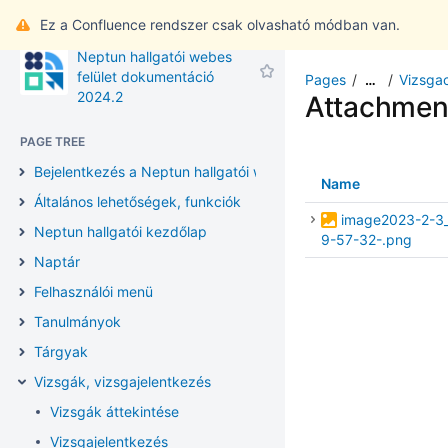
Ez a Confluence rendszer csak olvasható módban van.
Neptun hallgatói webes
felület dokumentáció
Pages
Vizsga
…
2024.2
Attachmen
PAGE TREE
Bejelentkezés a Neptun hallgatói webes felületre
Name
Általános lehetőségek, funkciók
image2023-2-3
Neptun hallgatói kezdőlap
9-57-32-.png
Naptár
Felhasználói menü
Tanulmányok
Tárgyak
Vizsgák, vizsgajelentkezés
Vizsgák áttekintése
Vizsgajelentkezés