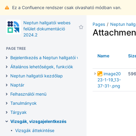
Ez a Confluence rendszer csak olvasható módban van.
Neptun hallgatói webes
Pages
Neptun hallg
felület dokumentáció
Attachmen
2024.2
PAGE TREE
Name
Siz
Bejelentkezés a Neptun hallgatói webes felületre
Általános lehetőségek, funkciók
image20
596
Neptun hallgatói kezdőlap
23-1-19_13-
Naptár
37-31-.png
Felhasználói menü
Tanulmányok
Tárgyak
Vizsgák, vizsgajelentkezés
Vizsgák áttekintése